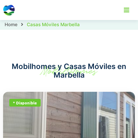
Home
Casas Móviles Marbella
Home
Casas Móviles
Localizaciones
C
Mobilhomes y Casas Móviles en
MobilHomes
Marbella
* Disponible