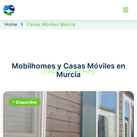
Home
Casas Móviles Murcia
Home
Casas Móviles
Localizaciones
C
Mobilhomes y Casas Móviles en
MobilHomes
Murcia
* Disponible