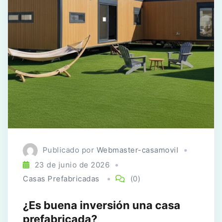
Publicado por
Webmaster-casamovil
23 de junio de 2026
Casas Prefabricadas
(0)
¿Es buena inversión una casa
prefabricada?