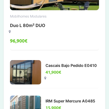
Mobilhomes Modulares
Duo L 80m² DUO
96,900
€
Cascais Bajo Pedido E0410
41,900
€
IRM Super Mercure A0485
15,900
€