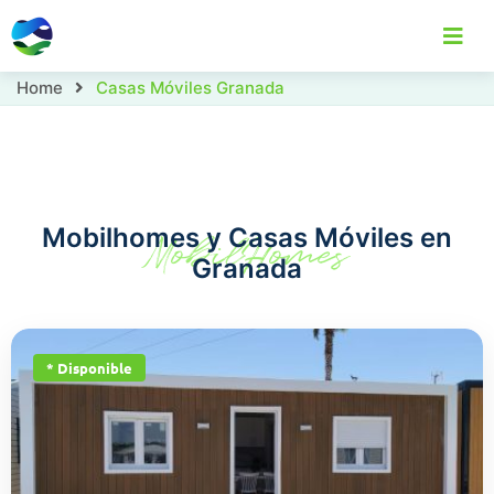
Home
Casas Móviles Granada
Home
Casas Móviles
Localizaciones
C
Mobilhomes y Casas Móviles en
MobilHomes
Granada
* Disponible