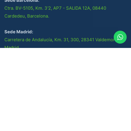
Sede Barcelona:
Ctra. BV-5105, Km. 3'2, AP7 - SALIDA 12A, 08440
Cardedeu, Barcelona.
Sede Madrid:
Carretera de Andalucía, Km. 31, 300, 28341 Valdemoro,
Madrid.
Socios