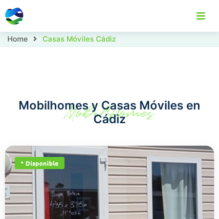
Home
Casas Móviles Cádiz
Home
Casas Móviles
Localizaciones
C
Mobilhomes y Casas Móviles en
MobilHomes
Cádiz
* Disponible