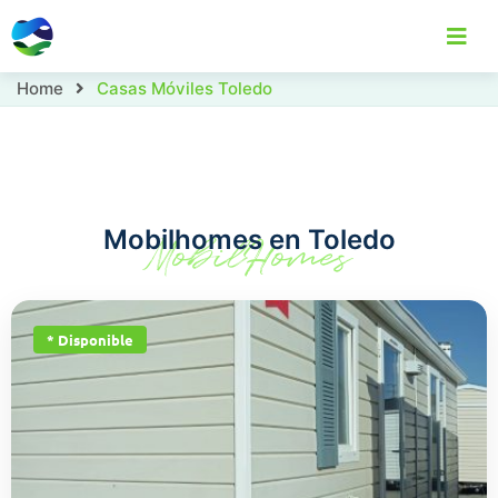
Home
Casas Móviles Toledo
Home
Casas Móviles
Localizaciones
C
Mobilhomes en Toledo
MobilHomes
* Disponible