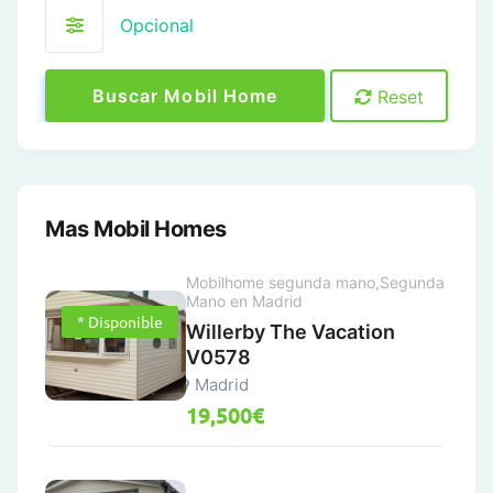
Opcional
Buscar Mobil Home
Reset
Mas Mobil Homes
Mobilhome segunda mano
,
Segunda
Mano en Madrid
* Disponible
Willerby The Vacation
V0578
Madrid
19,500
€