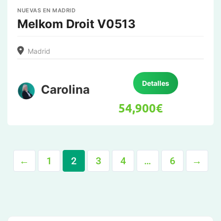
NUEVAS EN MADRID
Melkom Droit V0513
Madrid
Detalles
Carolina
54,900
€
←
1
2
3
4
…
6
→