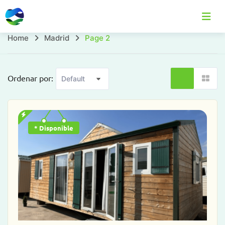
Skip
to
content
Page
Home
Madrid
Page 2
Home
Casas Móviles
Localizaciones
C
2
Ordenar por:
* Disponible