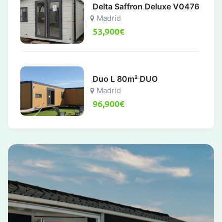
Delta Saffron Deluxe V0476
Madrid
53,900
€
Duo L 80m² DUO
Madrid
96,900
€