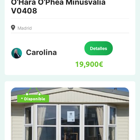
O’Hara O’Phéa Minusvalía
V0408
Madrid
Detalles
Carolina
19,900
€
* Disponible