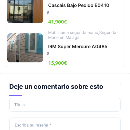
Cascais Bajo Pedido E0410
41,900
€
Mobilhome segunda mano
,
Segunda
Mano en Málaga
IRM Super Mercure A0485
15,900
€
Deje un comentario sobre esto