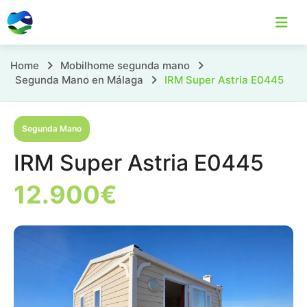
Skip
to
content
IRM
Home
Mobilhome segunda mano
Home
Casas Móviles
Localizaciones
C
Segunda Mano en Málaga
IRM Super Astria E0445
Super
Astria
Segunda Mano
E0445
IRM Super Astria E0445
12.900€