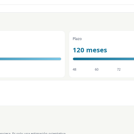
Plazo
120 meses
48
60
72
nciera. Es solo una estimación orientativa.