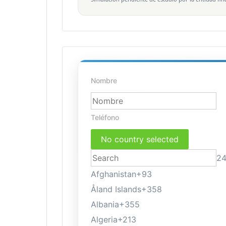
Nombre
Teléfono
No country selected
24
Afghanistan
+93
Åland Islands
+358
Albania
+355
Algeria
+213