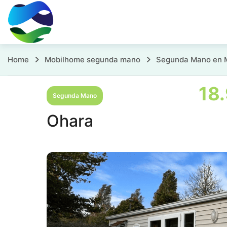
Skip
to
content
Ohara
Home
Mobilhome segunda mano
Segunda Mano en 
18
Segunda Mano
Ohara